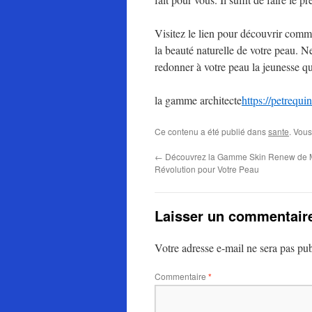
Visitez le lien pour découvrir comme
la beauté naturelle de votre peau. N
redonner à votre peau la jeunesse qu
la gamme architecte
https://petreq
Ce contenu a été publié dans
sante
. Vous
←
Découvrez la Gamme Skin Renew de M
Révolution pour Votre Peau
Laisser un commentair
Votre adresse e-mail ne sera pas pub
Commentaire
*