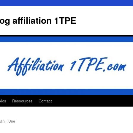
g affiliation 1TPE
déos
Ressources
Contact
ihi : Une