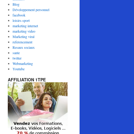
Blog
Développement personnel
facebook
loisirs-sport
marketing internet
marketing video
Marketing viral
referencement
Resaux sociaux
sante
twitter
Webmarketing
Youtube
AFFILIATION 1TPE