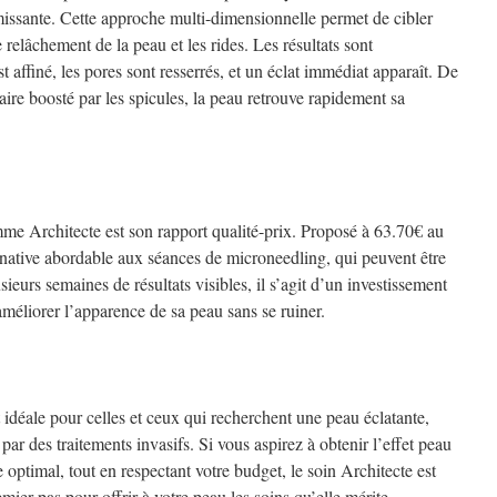
rmissante. Cette approche multi-dimensionnelle permet de cibler
 relâchement de la peau et les rides. Les résultats sont
t affiné, les pores sont resserrés, et un éclat immédiat apparaît. De
aire boosté par les spicules, la peau retrouve rapidement sa
e Architecte est son rapport qualité-prix. Proposé à 63.70€ au
ernative abordable aux séances de microneedling, qui peuvent être
eurs semaines de résultats visibles, il s’agit d’un investissement
méliorer l’apparence de sa peau sans se ruiner.
idéale pour celles et ceux qui recherchent une peau éclatante,
 par des traitements invasifs. Si vous aspirez à obtenir l’effet peau
 optimal, tout en respectant votre budget, le soin Architecte est
premier pas pour offrir à votre peau les soins qu’elle mérite.